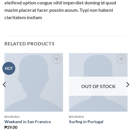
eleifend option congue nihil imperdiet doming id quod
mazim placerat facer possim assum. Typi non habent
claritatem insitam
RELATED PRODUCTS
Add to
Add to
HOT
Wishlist
Wishlist
OUT OF STOCK
BOOKING
BOOKING
Weekend in San Fransico
Surfing in Portugal
₱
29.00